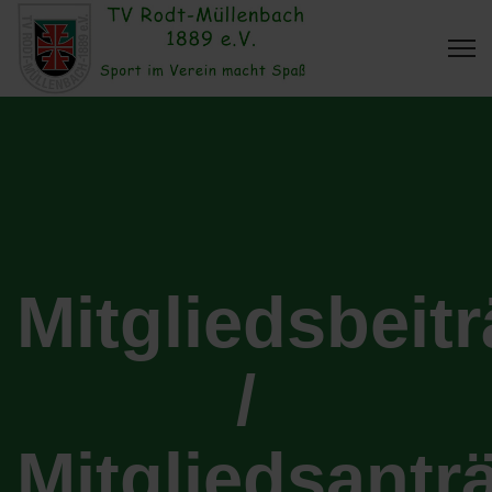
Mitgliedsbeit
/
Mitgliedsantr