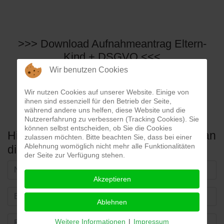
>>> Download Aufnahmeantrag Eltern-
Kind + DSGVO <<<
Wir benutzen Cookies
Wir nutzen Cookies auf unserer Website. Einige von
ihnen sind essenziell für den Betrieb der Seite,
während andere uns helfen, diese Website und die
Nutzererfahrung zu verbessern (Tracking Cookies). Sie
können selbst entscheiden, ob Sie die Cookies
Hier kannst Du eine direkte Nachricht an
zulassen möchten. Bitte beachten Sie, dass bei einer
Ablehnung womöglich nicht mehr alle Funktionalitäten
die Mitgliederverwaltung schicken
der Seite zur Verfügung stehen.
Akzeptieren
Ablehnen
Weitere Informationen
|
Impressum