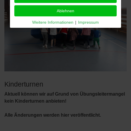
Ablehnen
Weitere Informationen
|
Impressum
Kinderturnen
Aktuell können wir auf Grund von Übungsleitermangel
kein Kinderturnen anbieten!
Alle Änderungen werden hier veröffentlicht.